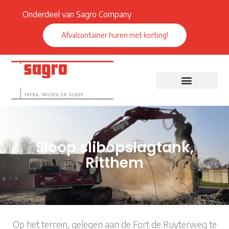
Onderdeel van Sagro Company
Afvalcontainer huren met korting!
Sloop slibopslagtank,
Ritthem
Op het terrein, gelegen aan de Fort de Ruyterweg te