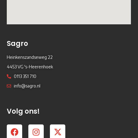
Sagro
Heinkenszandseweg 22
4453 VG 's-Heerenhoek
0113 351 710
info@sagro.nl
Volg ons!