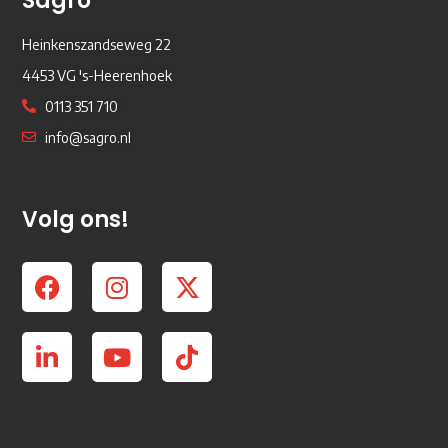
Sagro
Heinkenszandseweg 22
4453 VG 's-Heerenhoek
0113 351 710
info@sagro.nl
Volg ons!