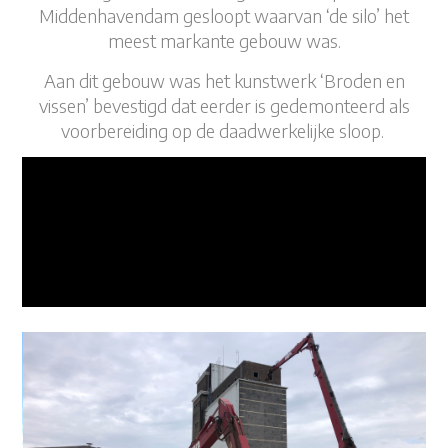
Middenhavendam gesloopt waarvan ‘de silo’ het
meest markante gebouw was.
Aan dit gebouw was het kunstwerk ‘Broden en
vissen’ bevestigd dat eerder is gedemonteerd als
voorbereiding op de daadwerkelijke sloop.