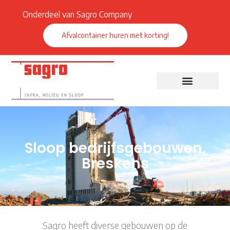
Onderdeel van Sagro Company
Afvalcontainer huren met korting!
Sloop bedrijfsgebouwen,
Breskens
Sagro heeft diverse gebouwen op de