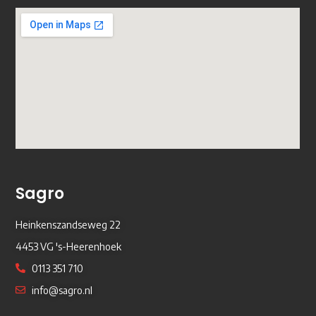
Sagro
Heinkenszandseweg 22
4453 VG 's-Heerenhoek
0113 351 710
info@sagro.nl